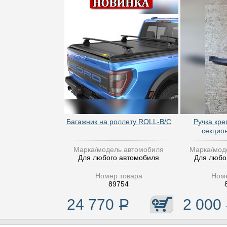
Багажник на роллету ROLL-B/C
Ручка кре
секцио
Марка/модель автомобиля
Марка/мод
Для любого автомобиля
Для любо
Номер товара
Номе
89754
24 770
Р
2 000