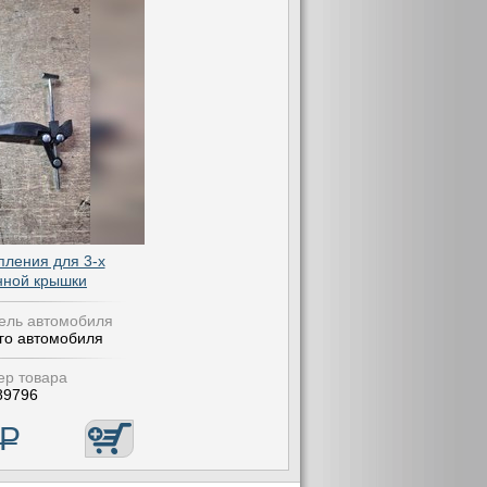
пления для 3-х
нной крышки
ель автомобиля
го автомобиля
р товара
89796
Р