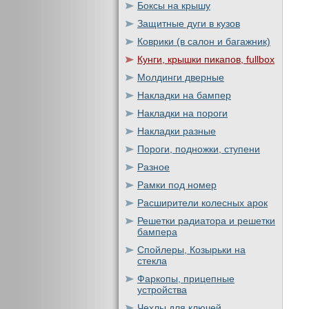
Боксы на крышу
Защитные дуги в кузов
Коврики (в салон и багажник)
Кунги, крышки пикапов, fullbox
Молдинги дверные
Накладки на бампер
Накладки на пороги
Накладки разные
Пороги, подножки, ступени
Разное
Рамки под номер
Расширители колесных арок
Решетки радиатора и решетки
бампера
Спойлеры, Козырьки на
стекла
Фаркопы, прицепные
устройства
Чехлы для ключей