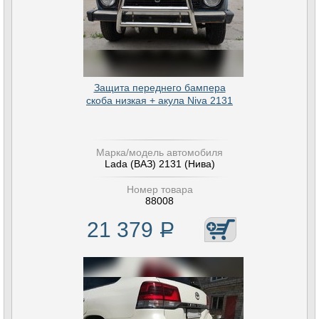
Защита переднего бампера
скоба низкая + акула Niva 2131
Марка/модель автомобиля
Lada (ВАЗ) 2131 (Нива)
Номер товара
88008
21 379
Р