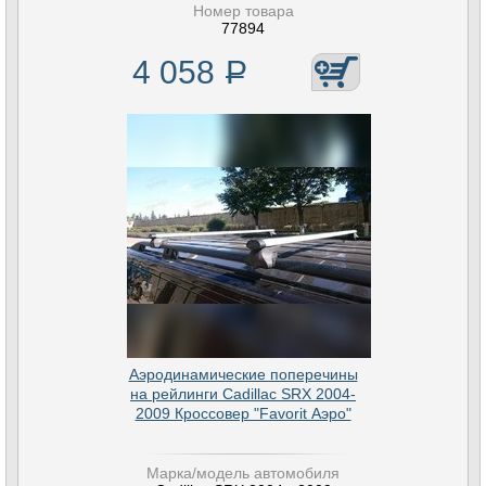
Номер товара
77894
4 058
Р
Аэродинамические поперечины
на рейлинги Cadillac SRX 2004-
2009 Кроссовер "Favorit Аэро"
Марка/модель автомобиля