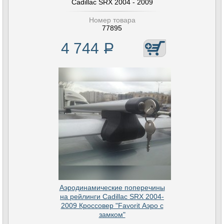
Cadillac SRX 2004 - 2009
Номер товара
77895
4 744
Р
Аэродинамические поперечины
на рейлинги Cadillac SRX 2004-
2009 Кроссовер "Favorit Аэро с
замком"