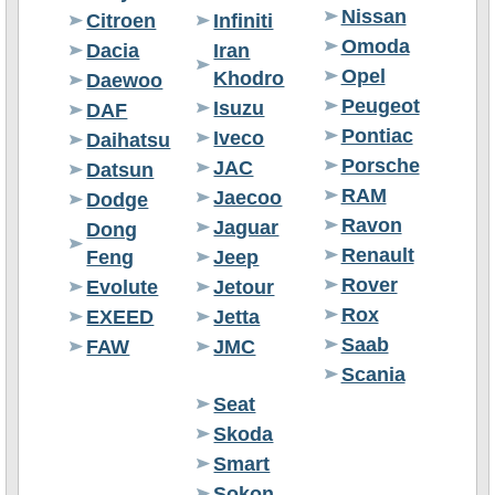
Nissan
Citroen
Infiniti
Omoda
Dacia
Iran
Opel
Khodro
Daewoo
Peugeot
Isuzu
DAF
Pontiac
Iveco
Daihatsu
Porsche
JAC
Datsun
RAM
Jaecoo
Dodge
Ravon
Jaguar
Dong
Renault
Feng
Jeep
Rover
Evolute
Jetour
Rox
EXEED
Jetta
Saab
FAW
JMC
Scania
Seat
Skoda
Smart
Sokon