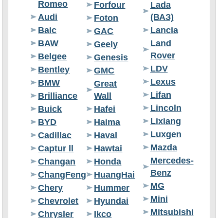
Romeo
Forfour
Lada
Audi
(ВАЗ)
Foton
Baic
Lancia
GAC
BAW
Land
Geely
Rover
Belgee
Genesis
LDV
Bentley
GMC
Lexus
BMW
Great
Lifan
Brilliance
Wall
Lincoln
Buick
Hafei
Lixiang
BYD
Haima
Luxgen
Cadillac
Haval
Mazda
Captur ll
Hawtai
Mercedes-
Changan
Honda
Benz
ChangFeng
HuangHai
MG
Chery
Hummer
Mini
Chevrolet
Hyundai
Mitsubishi
Chrysler
Ikco