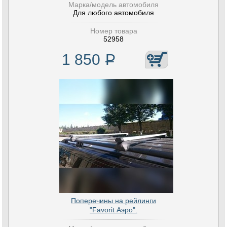
Марка/модель автомобиля
Для любого автомобиля
Номер товара
52958
1 850
Р
Поперечины на рейлинги
"Favorit Аэро".