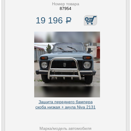
Номер товара
87954
19 196
Р
Защита переднего бампера
скоба низкая + акула Niva 2131
Марка/модель автомобиля