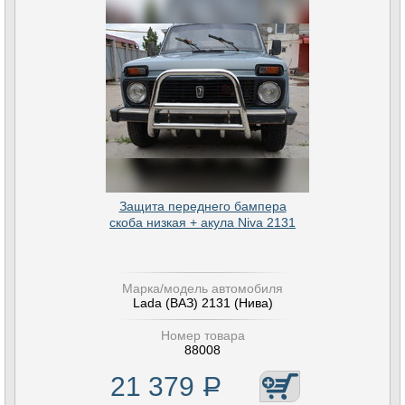
Защита переднего бампера
скоба низкая + акула Niva 2131
Марка/модель автомобиля
Lada (ВАЗ) 2131 (Нива)
Номер товара
88008
21 379
Р