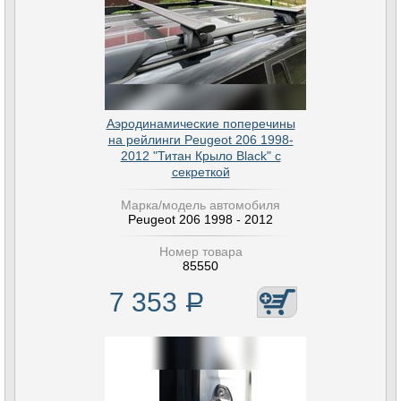
Аэродинамические поперечины
на рейлинги Peugeot 206 1998-
2012 "Титан Крыло Black" с
секреткой
Марка/модель автомобиля
Peugeot 206 1998 - 2012
Номер товара
85550
7 353
Р