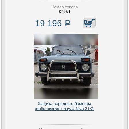
Номер товара
87954
19 196
Р
Защита переднего бампера
скоба низкая + акула Niva 2131