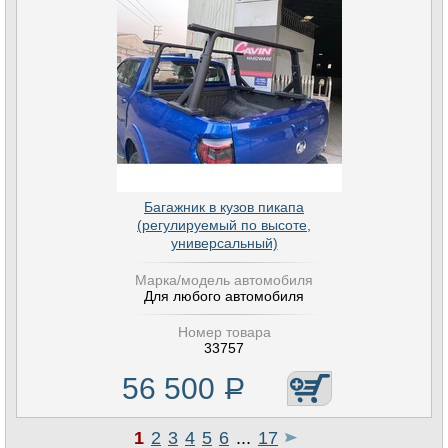
Багажник в кузов пикапа
(регулируемый по высоте,
универсальный)
Марка/модель автомобиля
Для любого автомобиля
Номер товара
33757
56 500
Р
1
2
3
4
5
6
...
17