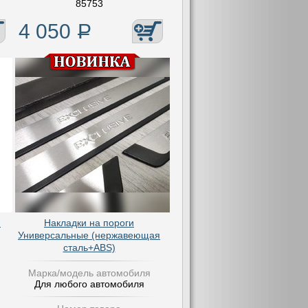
85753
4 050
Р
я
Накладки на пороги
Универсальные (нержавеющая
сталь+ABS)
Марка/модель автомобиля
Для любого автомобиля