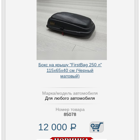
Бокс на крышу "FirstBag 250 л"
115х65х40 см (Черный
матовый)
Марка/модель автомобиля
Для любого автомобиля
Номер товара
85078
12 000
Р