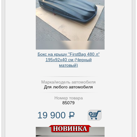
Бокс на крышу "FirstBag 480 л"
195х92х40 см (Черный
матовый)
Марка/модель автомобиля
Для любого автомобиля
Номер товара
85079
19 900
Р