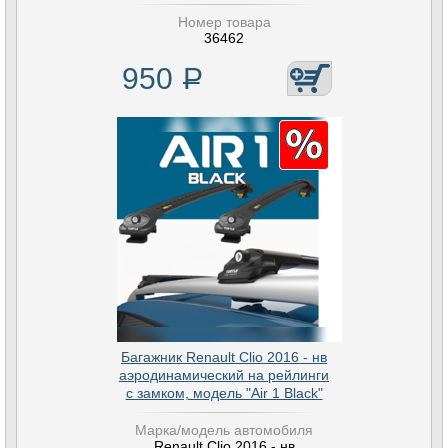
Номер товара
36462
950
Р
Багажник Renault Clio 2016 - нв
аэродинамический на рейлинги
с замком, модель "Air 1 Black"
Марка/модель автомобиля
Renault Clio 2016 - нв