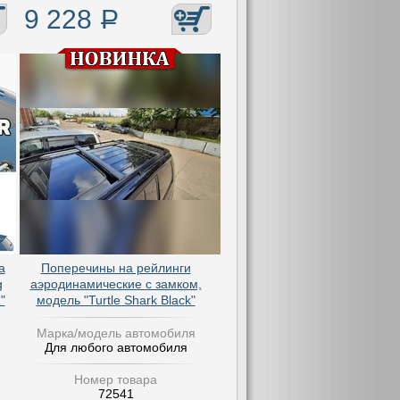
9 228
Р
а
Поперечины на рейлинги
g
аэродинамические с замком,
"
модель "Turtle Shark Black"
Марка/модель автомобиля
Для любого автомобиля
Номер товара
72541