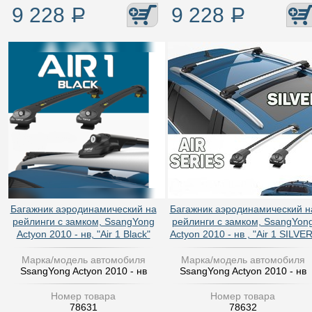
9 228
Р
9 228
Р
Багажник аэродинамический на
Багажник аэродинамический н
рейлинги с замком, SsangYong
рейлинги с замком, SsangYon
Actyon 2010 - нв, "Air 1 Black"
Actyon 2010 - нв , "Air 1 SILVER
Марка/модель автомобиля
Марка/модель автомобиля
SsangYong Actyon 2010 - нв
SsangYong Actyon 2010 - нв
Номер товара
Номер товара
78631
78632