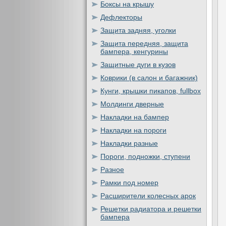
Боксы на крышу
Дефлекторы
Защита задняя, уголки
Защита передняя, защита
бампера, кенгурины
Защитные дуги в кузов
Коврики (в салон и багажник)
Кунги, крышки пикапов, fullbox
Молдинги дверные
Накладки на бампер
Накладки на пороги
Накладки разные
Пороги, подножки, ступени
Разное
Рамки под номер
Расширители колесных арок
Решетки радиатора и решетки
бампера