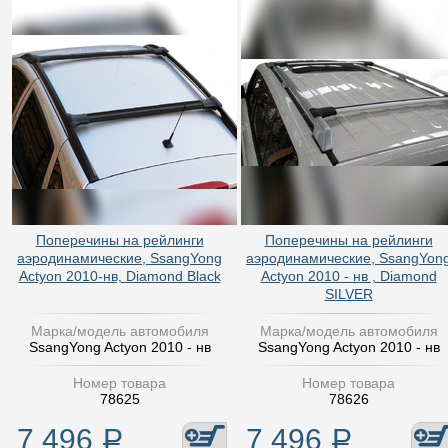
Поперечины на рейлинги
Поперечины на рейлинги
аэродинамические, SsangYong
аэродинамические, SsangYon
Actyon 2010-нв, Diamond Black
Actyon 2010 - нв , Diamond
SILVER
Марка/модель автомобиля
Марка/модель автомобиля
SsangYong Actyon 2010 - нв
SsangYong Actyon 2010 - нв
Номер товара
Номер товара
78625
78626
7 496
Р
7 496
Р