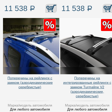
11 538
Р
11 538
Р
Поперечины на рейлинги с
Поперечины на
замком (аэродинамические
интегрированные рейлинги с
серебристые)
замком Turmaline V2
(аэродинамические,
серебристые)
Марка/модель автомобиля
Марка/модель автомобиля
Для любого автомобиля
Для любого автомобиля