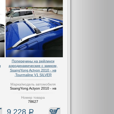
Поперечины на рейлинги
g
аэродинамические с замком,
SsangYong Actyon 2010 - нв
,Tourmaline V1 SILVER
Марка/модель автомобиля
SsangYong Actyon 2010 - нв
Номер товара
78627
9 228
Р