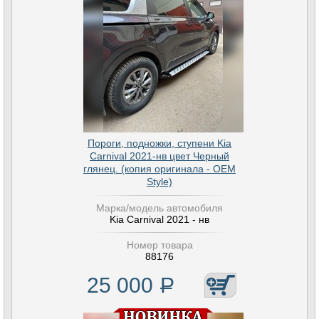
Пороги, подножки, ступени Kia
Carnival 2021-нв цвет Черный
глянец. (копия оригинала - OEM
Style)
Марка/модель автомобиля
Kia Carnival 2021 - нв
Номер товара
88176
25 000
Р