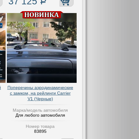
37 125
Р
й
Поперечины аэродинамические
с замком, на рейлинги Carrier
V1 (Черные)
Марка/модель автомобиля
Для любого автомобиля
Номер товара
83895