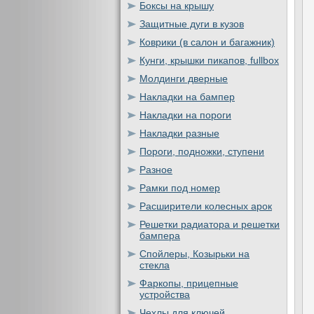
Боксы на крышу
Защитные дуги в кузов
Коврики (в салон и багажник)
Кунги, крышки пикапов, fullbox
Молдинги дверные
Накладки на бампер
Накладки на пороги
Накладки разные
Пороги, подножки, ступени
Разное
Рамки под номер
Расширители колесных арок
Решетки радиатора и решетки
бампера
Спойлеры, Козырьки на
стекла
Фаркопы, прицепные
устройства
Чехлы для ключей