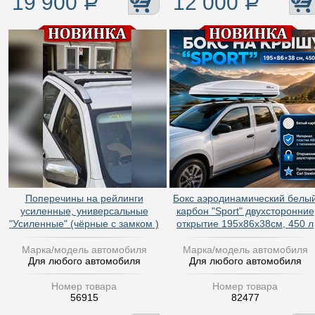
19 900
Р
12 000
Р
Поперечины на рейлинги
Бокс аэродинамический белы
усиленные, универсальные
карбон "Sport" двухсторонние
"Усиленные" (чёрные с замком )
открытие 195х86х38см, 450 л
Марка/модель автомобиля
Марка/модель автомобиля
Для любого автомобиля
Для любого автомобиля
Номер товара
Номер товара
56915
82477