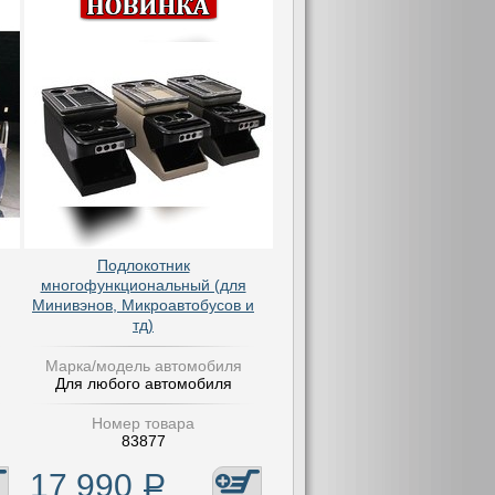
Подлокотник
многофункциональный (для
Минивэнов, Микроавтобусов и
тд)
Марка/модель автомобиля
Для любого автомобиля
Номер товара
83877
17 990
Р