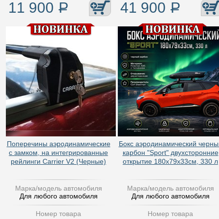
11 900
Р
41 900
Р
Поперечины аэродинамические
Бокс аэродинамический черны
с замком, на интегрированные
карбон "Sport" двухсторонние
рейлинги Carrier V2 (Черные)
открытие 180х79х33см, 330 л
Марка/модель автомобиля
Марка/модель автомобиля
Для любого автомобиля
Для любого автомобиля
Номер товара
Номер товара