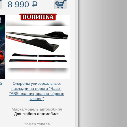
8 990
Р
й
Элероны универсальные,
накладки на пороги "Race",
"ABS пластик, красно-чёрные
глянец"
Марка/модель автомобиля
Для любого автомобиля
Номер товара