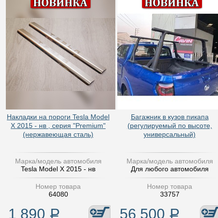
Накладки на пороги Tesla Model
Багажник в кузов пикапа
X 2015 - нв , серия "Premium"
(регулируемый по высоте,
(нержавеющая сталь)
универсальный)
Марка/модель автомобиля
Марка/модель автомобиля
Tesla Model X 2015 - нв
Для любого автомобиля
Номер товара
Номер товара
64080
33757
1 890
Р
56 500
Р