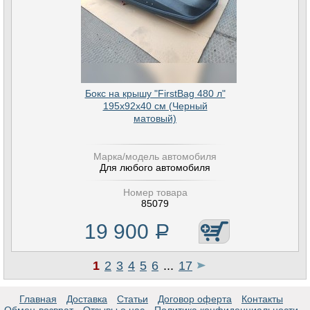
Бокс на крышу "FirstBag 480 л"
195х92х40 см (Черный
матовый)
Марка/модель автомобиля
Для любого автомобиля
Номер товара
85079
19 900
Р
1
2
3
4
5
6
...
17
Главная
Доставка
Статьи
Договор оферта
Контакты