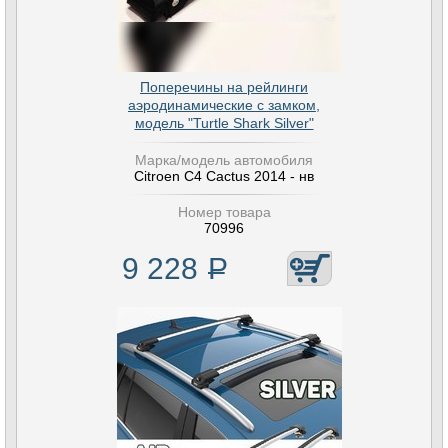
Поперечины на рейлинги
аэродинамические с замком,
модель "Turtle Shark Silver"
Марка/модель автомобиля
Citroen C4 Cactus 2014 - нв
Номер товара
70996
9 228
Р