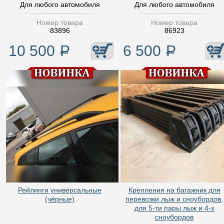
Для любого автомобиля
Для любого автомобиля
Номер товара
Номер товара
83896
86923
10 500
Р
6 500
Р
Рейлинги универсальные
Крепления на багажник для
(чёрные)
перевозки лыж и сноубордов,
для 5-ти пары лыж и 4-х
сноубордов