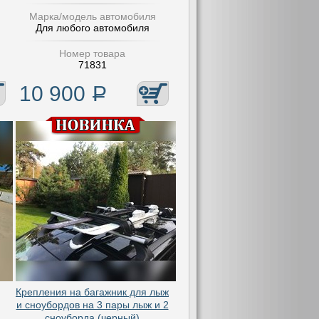
Марка/модель автомобиля
Для любого автомобиля
Номер товара
71831
10 900
Р
Крепления на багажник для лыж
и сноубордов на 3 пары лыж и 2
сноуборда (черный)