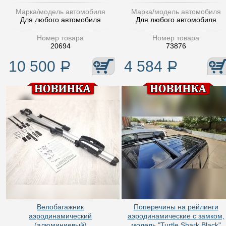
Марка/модель автомобиля
Марка/модель автомобиля
Для любого автомобиля
Для любого автомобиля
Номер товара
Номер товара
20694
73876
10 500
Р
4 584
Р
Велобагажник
Поперечины на рейлинги
аэродинамический
аэродинамические с замком,
(алюминиевый)
модель "Turtle Shark Black"