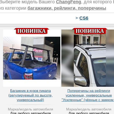
Выберите модель Вашего
ChangFeng
, для которого
из категории
багажники, рейлинги, поперечины
CS6
Багажник в кузов пикапа
Поперечины на рейлинги
(регулируемый по высоте,
усиленные, универсальные
универсальный)
"Усиленные" (чёрные с замком 
Марка/модель автомобиля
Марка/модель автомобиля
Для любого автомобиля
Для любого автомобиля