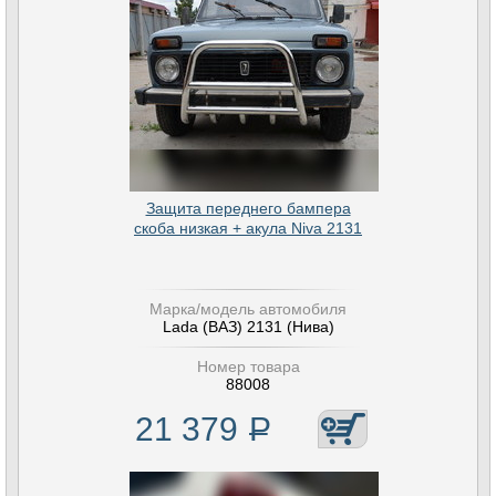
Защита переднего бампера
скоба низкая + акула Niva 2131
Марка/модель автомобиля
Lada (ВАЗ) 2131 (Нива)
Номер товара
88008
21 379
Р