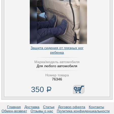
Защита сидения от грязных ног
ребенка
Марка/модель автомобиля
Для любого автомобиля
Номер товара
76346
350
Р
Главная
Доставка
Статьи
Договор оферта
Контакты
Обмен-возврат
Отзывы о нас
Политика конфиденциальности