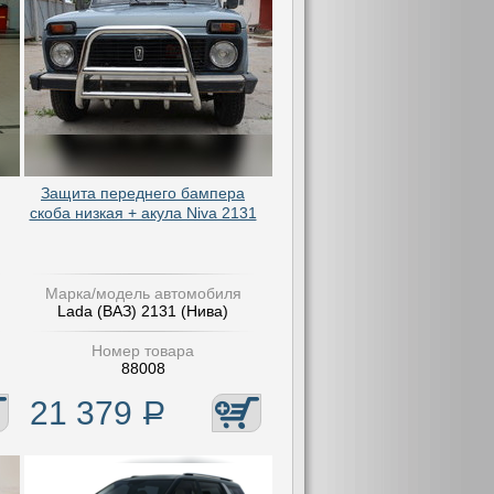
Защита переднего бампера
скоба низкая + акула Niva 2131
Марка/модель автомобиля
Lada (ВАЗ) 2131 (Нива)
Номер товара
88008
21 379
Р