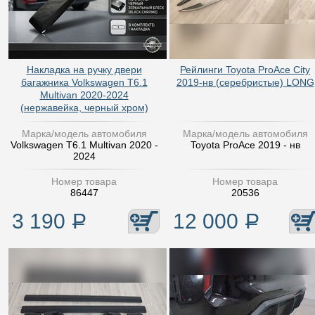
Накладка на ручку двери
Рейлинги Toyota ProAce City
багажника Volkswagen T6.1
2019-нв (серебристые) LONG
Multivan 2020-2024
(нержавейка, черный хром)
Марка/модель автомобиля
Марка/модель автомобиля
Volkswagen T6.1 Multivan 2020 -
Toyota ProAce 2019 - нв
2024
Номер товара
Номер товара
86447
20536
3 190
Р
12 000
Р