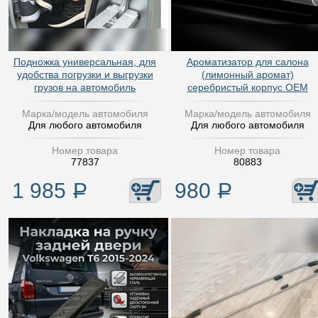
Подножка универсальная, для
Ароматизатор для салона
удобства погрузки и выгрузки
(лимонный аромат)
грузов на автомобиль
серебристый корпус OEM
Марка/модель автомобиля
Марка/модель автомобиля
Для любого автомобиля
Для любого автомобиля
Номер товара
Номер товара
77837
80883
1 985
Р
980
Р