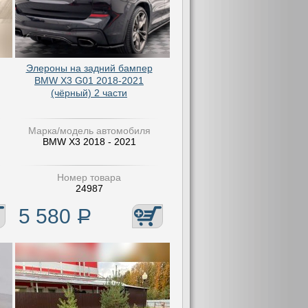
Элероны на задний бампер
BMW X3 G01 2018-2021
(чёрный) 2 части
Марка/модель автомобиля
BMW X3 2018 - 2021
Номер товара
24987
5 580
Р