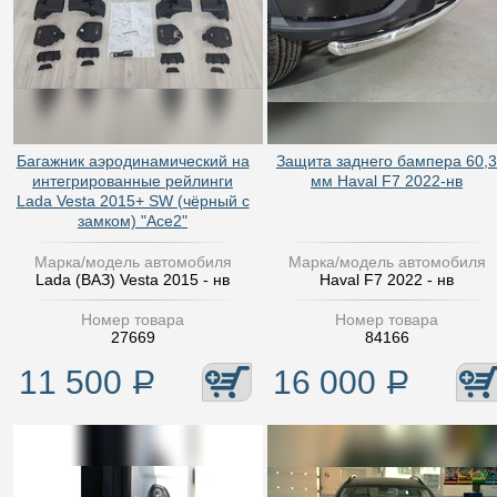
Багажник аэродинамический на
Защита заднего бампера 60,3
интегрированные рейлинги
мм Haval F7 2022-нв
Lada Vesta 2015+ SW (чёрный с
замком) "Ace2"
Марка/модель автомобиля
Марка/модель автомобиля
Lada (ВАЗ) Vesta 2015 - нв
Haval F7 2022 - нв
Номер товара
Номер товара
27669
84166
11 500
Р
16 000
Р