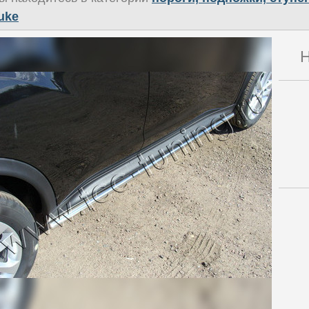
uke
Н