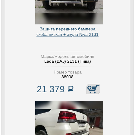
Защита переднего бампера
скоба низкая + акула Niva 2131
Марка/модель автомобиля
Lada (ВАЗ) 2131 (Нива)
Номер товара
88008
21 379
Р