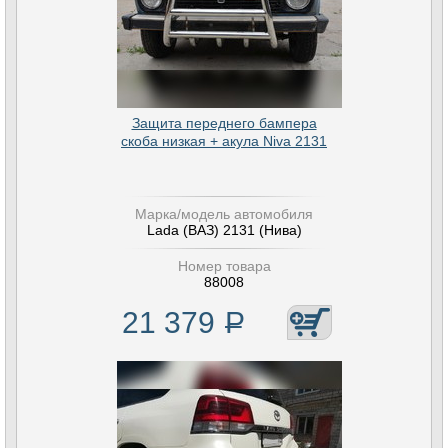
Защита переднего бампера
скоба низкая + акула Niva 2131
Марка/модель автомобиля
Lada (ВАЗ) 2131 (Нива)
Номер товара
88008
21 379
Р