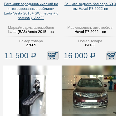
Багажник аэродинамический на
Защита заднего бампера 60,3
интегрированные рейлинги
мм Haval F7 2022-нв
Lada Vesta 2015+ SW (чёрный с
замком) "Ace2"
Марка/модель автомобиля
Марка/модель автомобиля
Lada (ВАЗ) Vesta 2015 - нв
Haval F7 2022 - нв
Номер товара
Номер товара
27669
84166
11 500
Р
16 000
Р