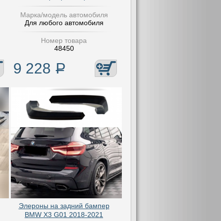
Марка/модель автомобиля
Для любого автомобиля
Номер товара
48450
9 228
Р
Элероны на задний бампер
BMW X3 G01 2018-2021