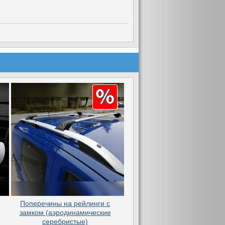
Поперечины на рейлинги с
замком (аэродинамические
серебристые)