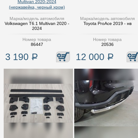
Multivan 2020-2024
(нержавейка, черный хром)
Марка/модель автомобиля
Марка/модель автомобиля
Volkswagen T6.1 Multivan 2020 -
Toyota ProAce 2019 - нв
2024
Номер товара
Номер товара
86447
20536
3 190
Р
12 000
Р