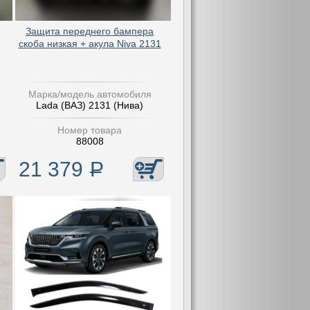
Защита переднего бампера
скоба низкая + акула Niva 2131
Марка/модель автомобиля
Lada (ВАЗ) 2131 (Нива)
Номер товара
88008
21 379
Р