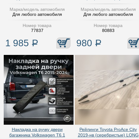
Марка/модель автомобиля
Марка/модель автомобиля
Для любого автомобиля
Для любого автомобиля
Номер товара
Номер товара
77837
80883
1 985
Р
980
Р
Накладка на ручку двери
Рейлинги Toyota ProAce City
багажника Volkswagen T6.1
2019-нв (серебристые) LONG