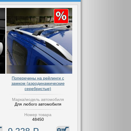
Поперечины на рейлинги с
замком (аэродинамические
серебристые)
Марка/модель автомобиля
Для любого автомобиля
Номер товара
48450