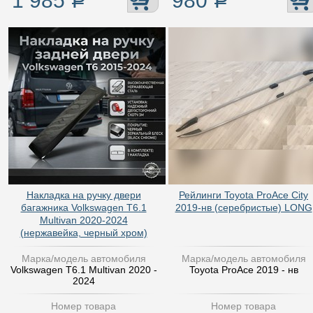
1 985
Р
980
Р
Накладка на ручку двери
Рейлинги Toyota ProAce City
багажника Volkswagen T6.1
2019-нв (серебристые) LONG
Multivan 2020-2024
(нержавейка, черный хром)
Марка/модель автомобиля
Марка/модель автомобиля
Volkswagen T6.1 Multivan 2020 -
Toyota ProAce 2019 - нв
2024
Номер товара
Номер товара