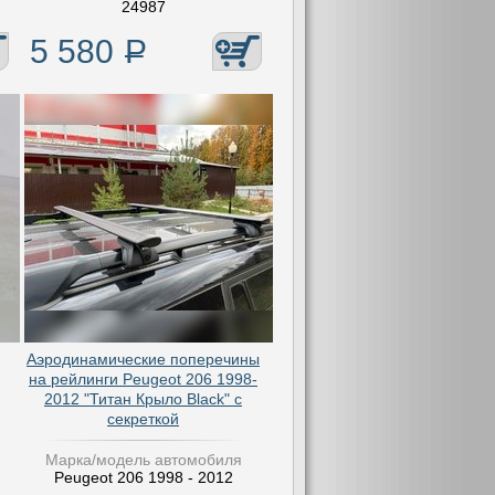
24987
5 580
Р
Аэродинамические поперечины
на рейлинги Peugeot 206 1998-
2012 "Титан Крыло Black" с
секреткой
Марка/модель автомобиля
Peugeot 206 1998 - 2012