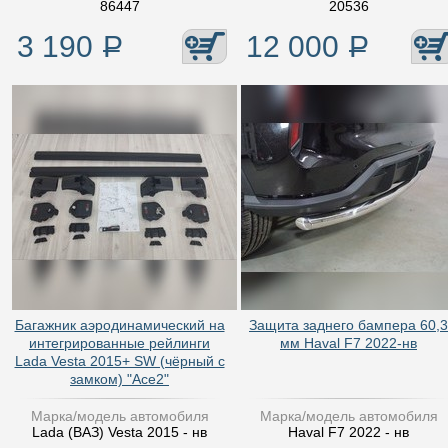
86447
20536
3 190
Р
12 000
Р
Багажник аэродинамический на
Защита заднего бампера 60,3
интегрированные рейлинги
мм Haval F7 2022-нв
Lada Vesta 2015+ SW (чёрный с
замком) "Ace2"
Марка/модель автомобиля
Марка/модель автомобиля
Lada (ВАЗ) Vesta 2015 - нв
Haval F7 2022 - нв