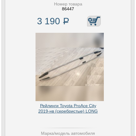
Номер товара
86447
3 190
Р
Рейлинги Toyota ProAce City
2019-нв (серебристые) LONG
Марка/модель автомобиля