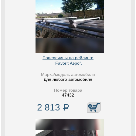
Поперечины на рейлинги
"Favorit Аэро".
Марка/модель автомобиля
Для любого автомобиля
Номер товара
47432
2 813
Р