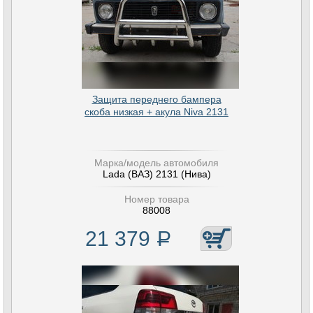
Защита переднего бампера
скоба низкая + акула Niva 2131
Марка/модель автомобиля
Lada (ВАЗ) 2131 (Нива)
Номер товара
88008
21 379
Р