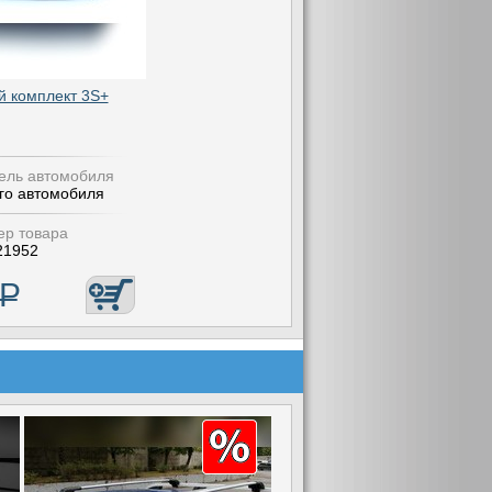
 комплект 3S+
ель автомобиля
го автомобиля
р товара
21952
Р