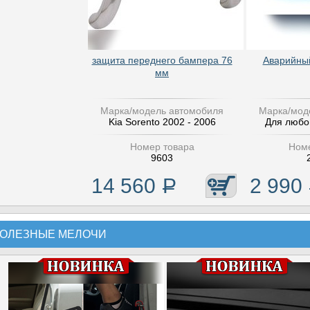
защита переднего бампера 76
Аварийный
мм
Марка/модель автомобиля
Марка/мод
Kia Sorento 2002 - 2006
Для любо
Номер товара
Номе
9603
14 560
Р
2 990
ОЛЕЗНЫЕ МЕЛОЧИ