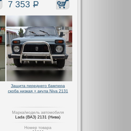
7 353
Р
Защита переднего бампера
скоба низкая + акула Niva 2131
Марка/модель автомобиля
Lada (ВАЗ) 2131 (Нива)
Номер товара