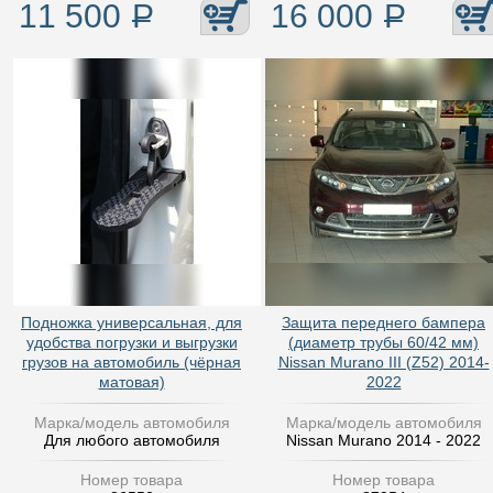
11 500
Р
16 000
Р
Подножка универсальная, для
Защита переднего бампера
удобства погрузки и выгрузки
(диаметр трубы 60/42 мм)
грузов на автомобиль (чёрная
Nissan Murano III (Z52) 2014-
матовая)
2022
Марка/модель автомобиля
Марка/модель автомобиля
Для любого автомобиля
Nissan Murano 2014 - 2022
Номер товара
Номер товара