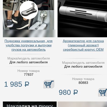
Подножка универсальная, для
Ароматизатор для салона
удобства погрузки и выгрузки
(лимонный аромат)
грузов на автомобиль
серебристый корпус OEM
Марка/модель автомобиля
Для любого автомобиля
Марка/модель автомобиля
Для любого автомобиля
Номер товара
77837
Номер товара
1 985
Р
80883
980
Р