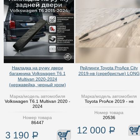
Накладка на ручку двери
Рейлинги Toyota ProAce City
багажника Volkswagen T6.1
2019-нв (серебристые) LONG
Multivan 2020-2024
(нержавейка, черный хром)
Марка/модель автомобиля
Марка/модель автомобиля
Volkswagen T6.1 Multivan 2020 -
Toyota ProAce 2019 - нв
2024
Номер товара
Номер товара
20536
86447
12 000
Р
3 190
Р