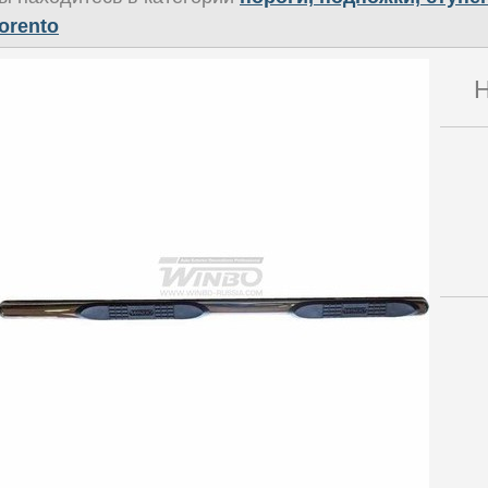
orento
Н