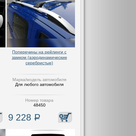
Поперечины на рейлинги с
замком (аэродинамические
серебристые)
Марка/модель автомобиля
Для любого автомобиля
Номер товара
48450
9 228
Р