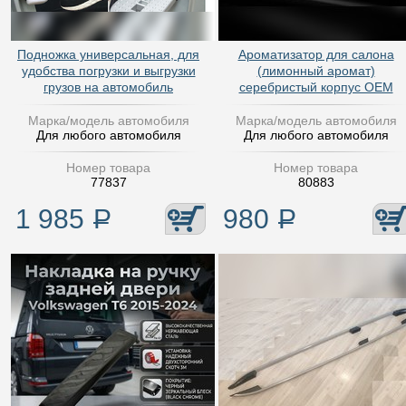
Подножка универсальная, для
Ароматизатор для салона
удобства погрузки и выгрузки
(лимонный аромат)
грузов на автомобиль
серебристый корпус OEM
Марка/модель автомобиля
Марка/модель автомобиля
Для любого автомобиля
Для любого автомобиля
Номер товара
Номер товара
77837
80883
1 985
Р
980
Р