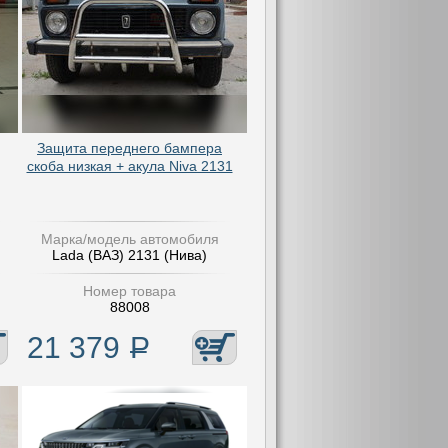
Защита переднего бампера
скоба низкая + акула Niva 2131
Марка/модель автомобиля
Lada (ВАЗ) 2131 (Нива)
Номер товара
88008
21 379
Р