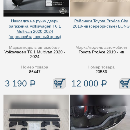
Накладка на ручку двери
Рейлинги Toyota ProAce City
багажника Volkswagen T6.1
2019-нв (серебристые) LONG
Multivan 2020-2024
(нержавейка, черный хром)
Марка/модель автомобиля
Марка/модель автомобиля
Volkswagen T6.1 Multivan 2020 -
Toyota ProAce 2019 - нв
2024
Номер товара
Номер товара
86447
20536
3 190
Р
12 000
Р