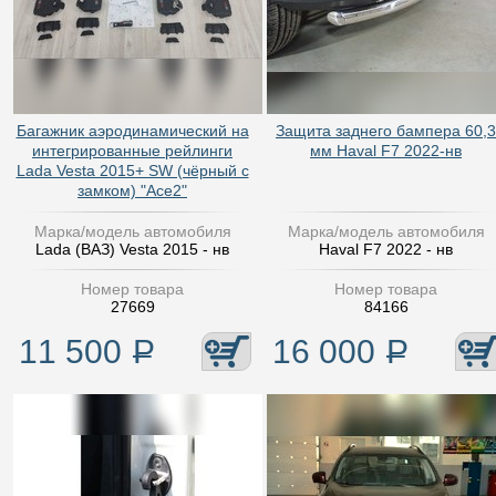
Багажник аэродинамический на
Защита заднего бампера 60,3
интегрированные рейлинги
мм Haval F7 2022-нв
Lada Vesta 2015+ SW (чёрный с
замком) "Ace2"
Марка/модель автомобиля
Марка/модель автомобиля
Lada (ВАЗ) Vesta 2015 - нв
Haval F7 2022 - нв
Номер товара
Номер товара
27669
84166
11 500
Р
16 000
Р