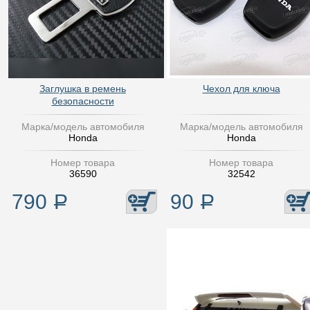
Заглушка в ремень
Чехол для ключа
безопасности
Марка/модель автомобиля
Марка/модель автомобиля
Honda
Honda
Номер товара
Номер товара
36590
32542
790
Р
90
Р