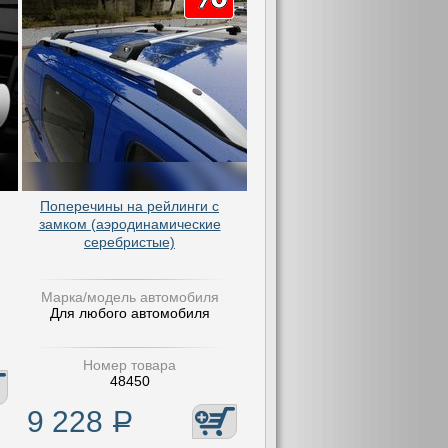
Поперечины на рейлинги с
замком (аэродинамические
серебристые)
Марка/модель автомобиля
Для любого автомобиля
Номер товара
48450
9 228
Р