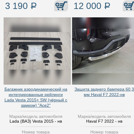
3 190
Р
12 000
Р
Багажник аэродинамический на
Защита заднего бампера 60,3
интегрированные рейлинги
мм Haval F7 2022-нв
Lada Vesta 2015+ SW (чёрный с
замком) "Ace2"
Марка/модель автомобиля
Марка/модель автомобиля
Lada (ВАЗ) Vesta 2015 - нв
Haval F7 2022 - нв
Номер товара
Номер товара