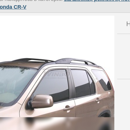
onda CR-V
Н