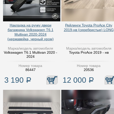
Накладка на ручку двери
Рейлинги Toyota ProAce City
багажника Volkswagen T6.1
2019-нв (серебристые) LONG
Multivan 2020-2024
(нержавейка, черный хром)
Марка/модель автомобиля
Марка/модель автомобиля
Volkswagen T6.1 Multivan 2020 -
Toyota ProAce 2019 - нв
2024
Номер товара
Номер товара
86447
20536
3 190
Р
12 000
Р