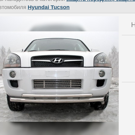
втомобиля
Hyundai Tucson
Н