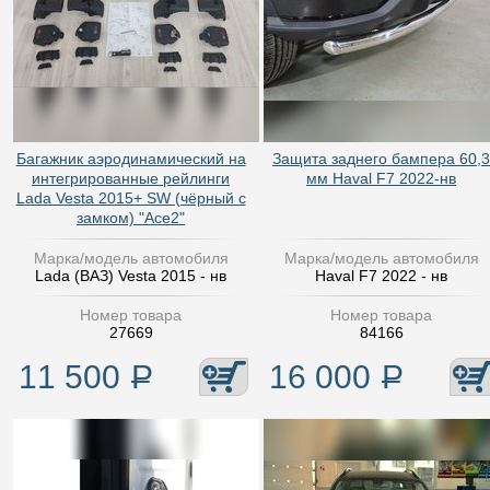
Багажник аэродинамический на
Защита заднего бампера 60,3
интегрированные рейлинги
мм Haval F7 2022-нв
Lada Vesta 2015+ SW (чёрный с
замком) "Ace2"
Марка/модель автомобиля
Марка/модель автомобиля
Lada (ВАЗ) Vesta 2015 - нв
Haval F7 2022 - нв
Номер товара
Номер товара
27669
84166
11 500
Р
16 000
Р