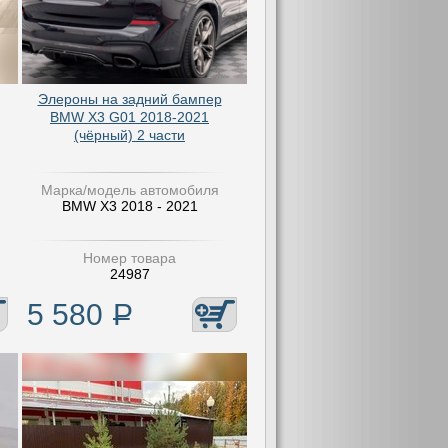
Элероны на задний бампер
BMW X3 G01 2018-2021
(чёрный) 2 части
Марка/модель автомобиля
BMW X3 2018 - 2021
Номер товара
24987
5 580
Р