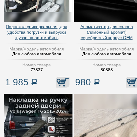
Подножка универсальная, для
Ароматизатор для салона
удобства погрузки и выгрузки
(лимонный аромат)
грузов на автомобиль
серебристый корпус OEM
Марка/модель автомобиля
Марка/модель автомобиля
Для любого автомобиля
Для любого автомобиля
Номер товара
Номер товара
77837
80883
1 985
Р
980
Р