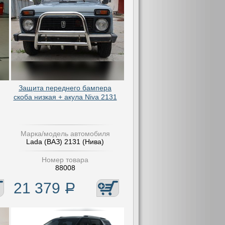
Защита переднего бампера
скоба низкая + акула Niva 2131
Марка/модель автомобиля
Lada (ВАЗ) 2131 (Нива)
Номер товара
88008
21 379
Р