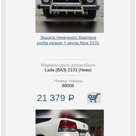
Защита переднего бампера
скоба низкая + акула Niva 2131
Марка/модель автомобиля
Lada (ВАЗ) 2131 (Нива)
Номер товара
88008
21 379
Р