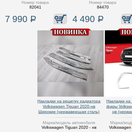
Номер товара
Номер товара
82041
84470
7 990
Р
4 490
Р
Накладки на решетку радиатора
Накладки на
Volkswagen Tiguan 2020-нв
фары Volksw
Широкие (нержавеющая сталь)
нв (нерж
Марка/модель автомобиля
Марка/мод
Volkswagen Tiguan 2020 - нв
Volkswagen 