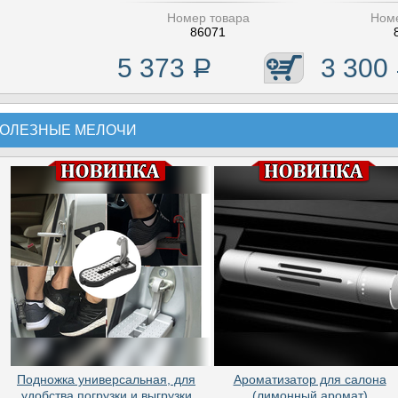
Номер товара
Номе
86071
5 373
Р
3 300
ОЛЕЗНЫЕ МЕЛОЧИ
Подножка универсальная, для
Ароматизатор для салона
удобства погрузки и выгрузки
(лимонный аромат)