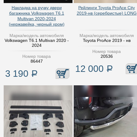
Накладка на ручку двери
Рейлинги Toyota ProAce City
багажника Volkswagen T6.1
2019-нв (серебристые) LONG
Multivan 2020-2024
(нержавейка, черный хром)
Марка/модель автомобиля
Марка/модель автомобиля
Volkswagen T6.1 Multivan 2020 -
Toyota ProAce 2019 - нв
2024
Номер товара
Номер товара
20536
86447
12 000
Р
3 190
Р