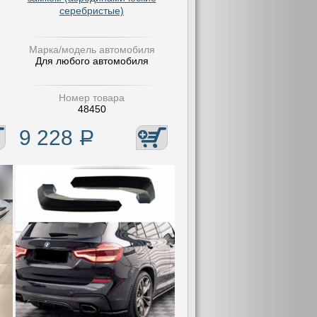
серебристые)
Марка/модель автомобиля
Для любого автомобиля
Номер товара
48450
9 228
Р