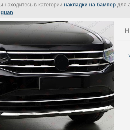
ы находитесь в категории
накладки на бампер
для 
iguan
Н