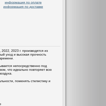
информация по оплате
информация по доставке
2022, 2023 г. производятся из
ый уход и высокая прочность
 времени.
тывается непосредственно под
зом, что идеально повторяет всю
воздуха.
ьности, поменять стилистику и
е