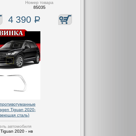
Номер товара
85035
4 390
Р
 противотуманные
agen Tiguan 2020-
авеющая сталь)
ель автомобиля
Tiguan 2020 - нв