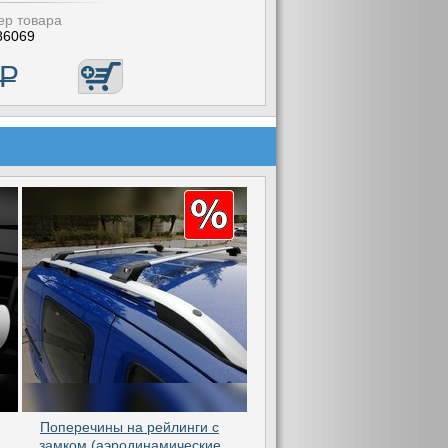
р товара
86069
Р
Поперечины на рейлинги с
замком (аэродинамические