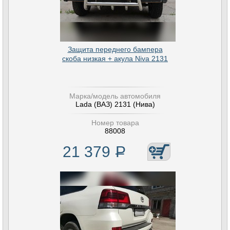
Защита переднего бампера
скоба низкая + акула Niva 2131
Марка/модель автомобиля
Lada (ВАЗ) 2131 (Нива)
Номер товара
88008
21 379
Р