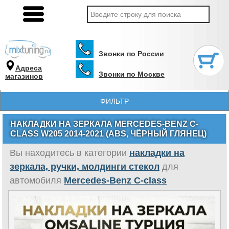
Звонки по России
Адреса
Звонки по Москве
магазинов
ФИЛЬТР
НАКЛАДКИ НА ЗЕРКАЛА MERCEDES-BENZ C-
CLASS W205 2014-2021 (ABS, ЧЁРНЫЙ ГЛЯНЕЦ)
Вы находитесь в категории
накладки на
зеркала, ручки, молдинги стекол
для
автомобиля
Mercedes-Benz C-class