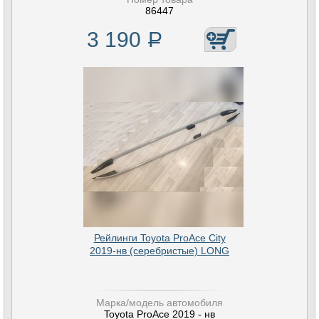
86447
3 190
Р
Рейлинги Toyota ProAce City
2019-нв (серебристые) LONG
Марка/модель автомобиля
Toyota ProAce 2019 - нв