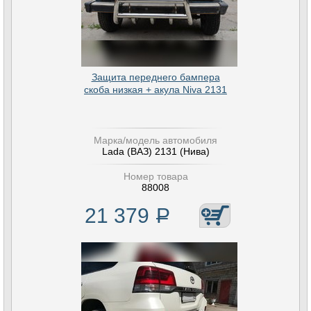
Защита переднего бампера
скоба низкая + акула Niva 2131
Марка/модель автомобиля
Lada (ВАЗ) 2131 (Нива)
Номер товара
88008
21 379
Р