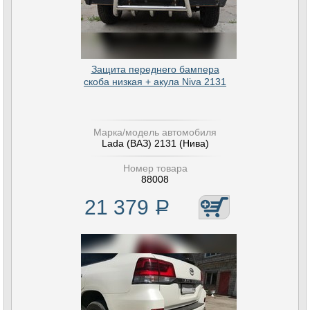
Защита переднего бампера
скоба низкая + акула Niva 2131
Марка/модель автомобиля
Lada (ВАЗ) 2131 (Нива)
Номер товара
88008
21 379
Р