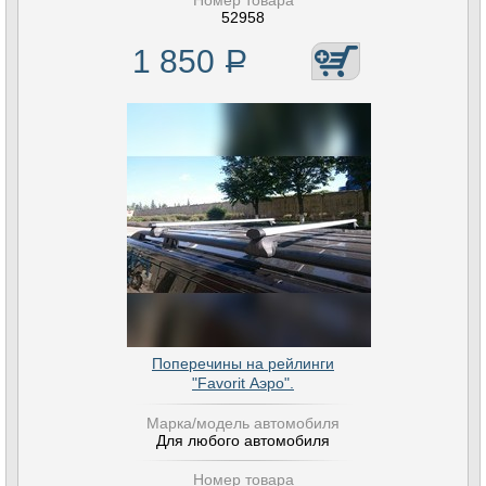
Номер товара
52958
1 850
Р
Поперечины на рейлинги
"Favorit Аэро".
Марка/модель автомобиля
Для любого автомобиля
Номер товара