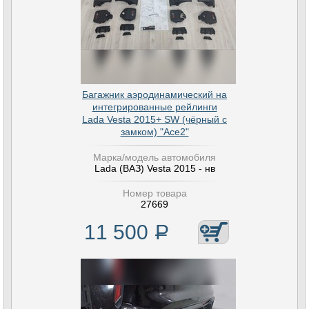
Багажник аэродинамический на
интегрированные рейлинги
Lada Vesta 2015+ SW (чёрный с
замком) "Ace2"
Марка/модель автомобиля
Lada (ВАЗ) Vesta 2015 - нв
Номер товара
27669
11 500
Р