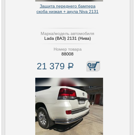
Защита переднего бампера
скоба низкая + акула Niva 2131
Марка/модель автомобиля
Lada (ВАЗ) 2131 (Нива)
Номер товара
88008
21 379
Р