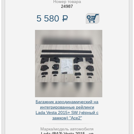
Номер товара
24987
5 580
Р
Багажник аэродинамический на
интегрированные рейлинги
Lada Vesta 2015+ SW (чёрный с
замком) "Ace2"
Марка/модель автомобиля
Lada (ВАЗ) Vesta 2015 - нв