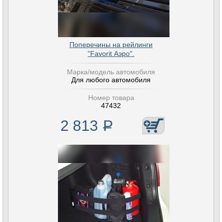
Поперечины на рейлинги
"Favorit Аэро".
Марка/модель автомобиля
Для любого автомобиля
Номер товара
47432
2 813
Р