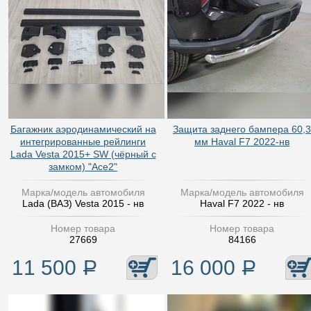
Багажник аэродинамический на
Защита заднего бампера 60,3
интегрированные рейлинги
мм Haval F7 2022-нв
Lada Vesta 2015+ SW (чёрный с
замком) "Ace2"
Марка/модель автомобиля
Марка/модель автомобиля
Lada (ВАЗ) Vesta 2015 - нв
Haval F7 2022 - нв
Номер товара
Номер товара
27669
84166
11 500
Р
16 000
Р