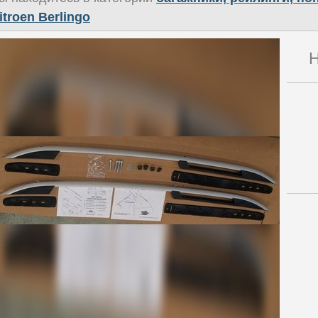
itroen Berlingo
Н