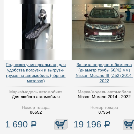
Подножка универсальная, для
Защита переднего бампера
удобства погрузки и выгрузки
(диаметр трубы 60/42 мм)
грузов на автомобиль (чёрная
Nissan Murano III (Z52) 2014-
матовая)
2022
Марка/модель автомобиля
Марка/модель автомобиля
Для любого автомобиля
Nissan Murano 2014 - 2022
Номер товара
Номер товара
86552
87954
1 690
Р
19 196
Р