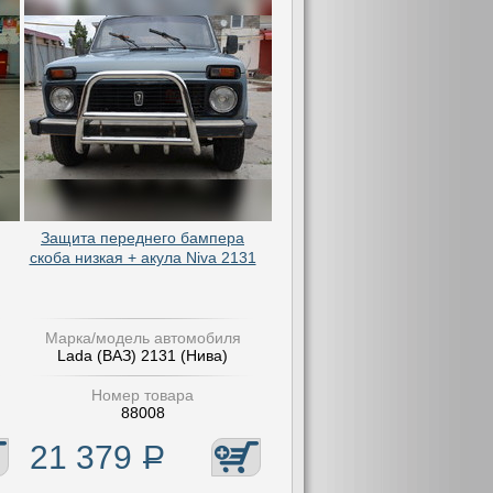
Защита переднего бампера
скоба низкая + акула Niva 2131
Марка/модель автомобиля
Lada (ВАЗ) 2131 (Нива)
Номер товара
88008
21 379
Р