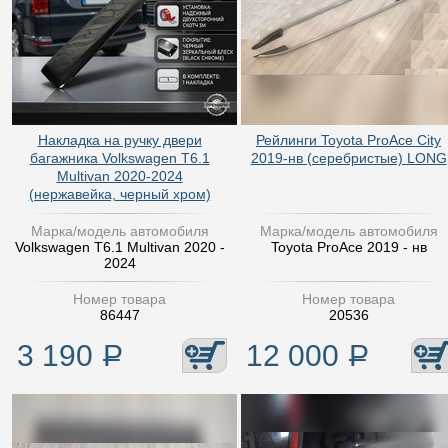
Накладка на ручку двери
Рейлинги Toyota ProAce City
багажника Volkswagen T6.1
2019-нв (серебристые) LONG
Multivan 2020-2024
(нержавейка, черный хром)
Марка/модель автомобиля
Марка/модель автомобиля
Volkswagen T6.1 Multivan 2020 -
Toyota ProAce 2019 - нв
2024
Номер товара
Номер товара
86447
20536
3 190
Р
12 000
Р