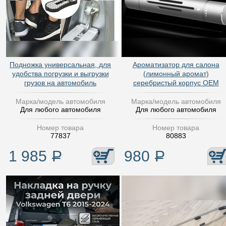
Подножка универсальная, для
Ароматизатор для салона
удобства погрузки и выгрузки
(лимонный аромат)
грузов на автомобиль
серебристый корпус OEM
Марка/модель автомобиля
Марка/модель автомобиля
Для любого автомобиля
Для любого автомобиля
Номер товара
Номер товара
77837
80883
1 985
Р
980
Р