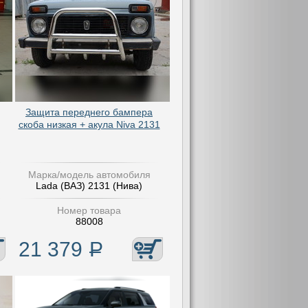
Защита переднего бампера
скоба низкая + акула Niva 2131
Марка/модель автомобиля
Lada (ВАЗ) 2131 (Нива)
Номер товара
88008
21 379
Р