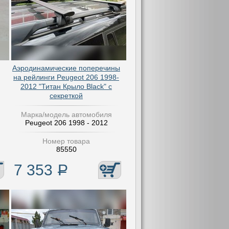
Аэродинамические поперечины
на рейлинги Peugeot 206 1998-
2012 "Титан Крыло Black" с
секреткой
Марка/модель автомобиля
Peugeot 206 1998 - 2012
Номер товара
85550
7 353
Р