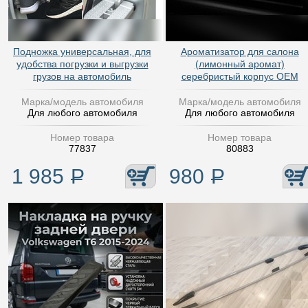
Подножка универсальная, для
Ароматизатор для салона
удобства погрузки и выгрузки
(лимонный аромат)
грузов на автомобиль
серебристый корпус OEM
Марка/модель автомобиля
Марка/модель автомобиля
Для любого автомобиля
Для любого автомобиля
Номер товара
Номер товара
77837
80883
1 985
Р
980
Р