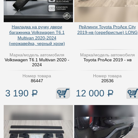
Накладка на ручку двери
Рейлинги Toyota ProAce City
багажника Volkswagen T6.1
2019-нв (серебристые) LONG
Multivan 2020-2024
(нержавейка, черный хром)
Марка/модель автомобиля
Марка/модель автомобиля
Volkswagen T6.1 Multivan 2020 -
Toyota ProAce 2019 - нв
2024
Номер товара
Номер товара
86447
20536
3 190
Р
12 000
Р