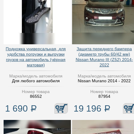
Подножка универсальная, для
Защита переднего бампера
удобства погрузки и выгрузки
(диаметр трубы 60/42 мм)
грузов на автомобиль (чёрная
Nissan Murano III (Z52) 2014-
матовая)
2022
Марка/модель автомобиля
Марка/модель автомобиля
Для любого автомобиля
Nissan Murano 2014 - 2022
Номер товара
Номер товара
86552
87954
1 690
Р
19 196
Р