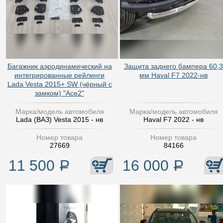
Багажник аэродинамический на
Защита заднего бампера 60,3
интегрированные рейлинги
мм Haval F7 2022-нв
Lada Vesta 2015+ SW (чёрный с
замком) "Ace2"
Марка/модель автомобиля
Марка/модель автомобиля
Lada (ВАЗ) Vesta 2015 - нв
Haval F7 2022 - нв
Номер товара
Номер товара
27669
84166
11 500
Р
16 000
Р