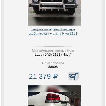
Защита переднего бампера
скоба низкая + акула Niva 2131
Марка/модель автомобиля
Lada (ВАЗ) 2131 (Нива)
Номер товара
88008
21 379
Р