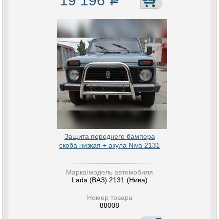
19 196
Р
Защита переднего бампера
скоба низкая + акула Niva 2131
Марка/модель автомобиля
Lada (ВАЗ) 2131 (Нива)
Номер товара
88008