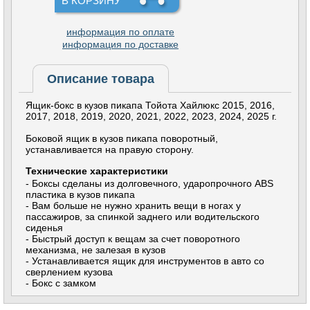
В КОРЗИНУ
информация по оплате
информация по доставке
Описание товара
Ящик-бокс в кузов пикапа Тойота Хайлюкс 2015, 2016,
2017, 2018, 2019, 2020, 2021, 2022, 2023, 2024, 2025 г.
Бoкoвoй ящик в кузов пикaпa повopотный,
уcтaнaвливаeтcя на правую стоpону.
Технические характеристики
- Боксы cделаны из долговечного, ударопрочного ABS
пластика в кузов пикапа
- Вам больше не нужно хранить вещи в ногах у
пассажиров, за спинкой заднего или водительского
сиденья
- Быстрый доступ к вещам за счет поворотного
механизма, не залезая в кузов
- Устанавливается ящик для инструментов в авто со
сверлением кузова
- Бокс с замком