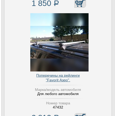
1 850
Р
Поперечины на рейлинги
"Favorit Аэро".
Марка/модель автомобиля
Для любого автомобиля
Номер товара
47432