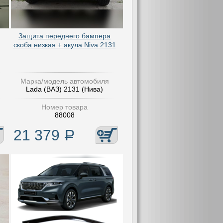
Защита переднего бампера
скоба низкая + акула Niva 2131
Марка/модель автомобиля
Lada (ВАЗ) 2131 (Нива)
Номер товара
88008
21 379
Р