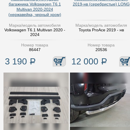
багажника Volkswagen T6.1
2019-нв (серебристые) LONG
Multivan 2020-2024
(нержавейка, черный хром)
Марка/модель автомобиля
Марка/модель автомобиля
Volkswagen T6.1 Multivan 2020 -
Toyota ProAce 2019 - нв
2024
Номер товара
Номер товара
86447
20536
3 190
Р
12 000
Р