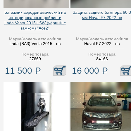
Багажник аэродинамический на
Защита заднего бампера 60,3
интегрированные рейлинги
мм Haval F7 2022-нв
Lada Vesta 2015+ SW (чёрный с
замком) "Ace2"
Марка/модель автомобиля
Марка/модель автомобиля
Lada (ВАЗ) Vesta 2015 - нв
Haval F7 2022 - нв
Номер товара
Номер товара
27669
84166
11 500
Р
16 000
Р