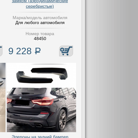
замком (аэродинамические
серебристые)
Марка/модель автомобиля
Для любого автомобиля
Номер товара
48450
9 228
Р
Элероны на задний бампер