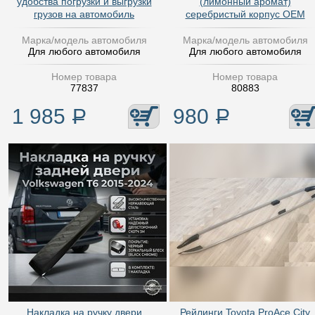
удобства погрузки и выгрузки
(лимонный аромат)
грузов на автомобиль
серебристый корпус OEM
Марка/модель автомобиля
Марка/модель автомобиля
Для любого автомобиля
Для любого автомобиля
Номер товара
Номер товара
77837
80883
1 985
Р
980
Р
Накладка на ручку двери
Рейлинги Toyota ProAce City