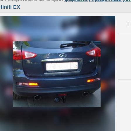
nfiniti EX
Н