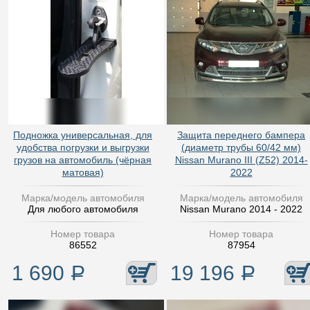
Подножка универсальная, для
Защита переднего бампера
удобства погрузки и выгрузки
(диаметр трубы 60/42 мм)
грузов на автомобиль (чёрная
Nissan Murano III (Z52) 2014-
матовая)
2022
Марка/модель автомобиля
Марка/модель автомобиля
Для любого автомобиля
Nissan Murano 2014 - 2022
Номер товара
Номер товара
86552
87954
1 690
Р
19 196
Р