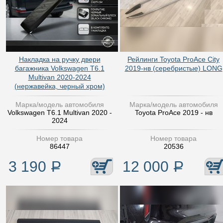
Накладка на ручку двери
Рейлинги Toyota ProAce City
багажника Volkswagen T6.1
2019-нв (серебристые) LONG
Multivan 2020-2024
(нержавейка, черный хром)
Марка/модель автомобиля
Марка/модель автомобиля
Volkswagen T6.1 Multivan 2020 -
Toyota ProAce 2019 - нв
2024
Номер товара
Номер товара
86447
20536
3 190
Р
12 000
Р