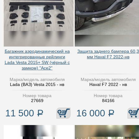
Багажник аэродинамический на
Защита заднего бампера 60,3
интегрированные рейлинги
мм Haval F7 2022-нв
Lada Vesta 2015+ SW (чёрный с
замком) "Ace2"
Марка/модель автомобиля
Марка/модель автомобиля
Lada (ВАЗ) Vesta 2015 - нв
Haval F7 2022 - нв
Номер товара
Номер товара
27669
84166
11 500
Р
16 000
Р