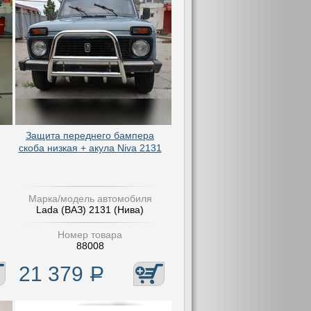
Защита переднего бампера
скоба низкая + акула Niva 2131
Марка/модель автомобиля
Lada (ВАЗ) 2131 (Нива)
Номер товара
88008
21 379
Р