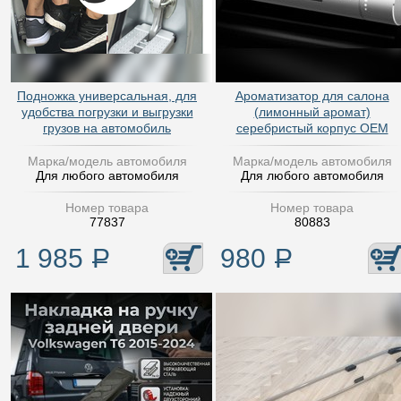
Подножка универсальная, для
Ароматизатор для салона
удобства погрузки и выгрузки
(лимонный аромат)
грузов на автомобиль
серебристый корпус OEM
Марка/модель автомобиля
Марка/модель автомобиля
Для любого автомобиля
Для любого автомобиля
Номер товара
Номер товара
77837
80883
1 985
Р
980
Р