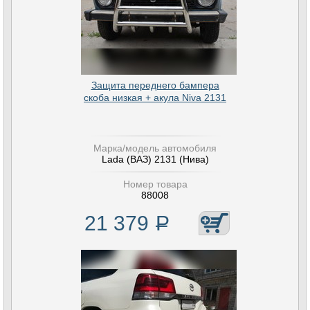
Защита переднего бампера
скоба низкая + акула Niva 2131
Марка/модель автомобиля
Lada (ВАЗ) 2131 (Нива)
Номер товара
88008
21 379
Р