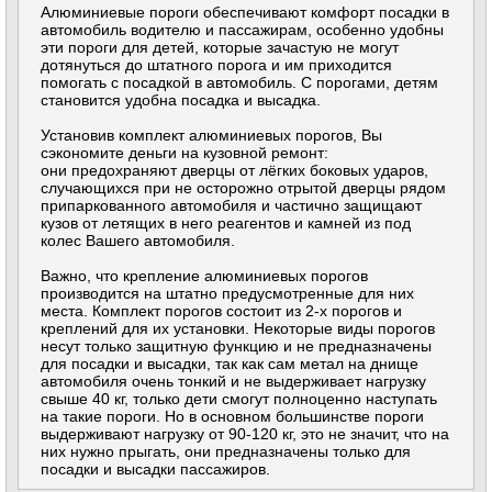
Алюминиевые пороги обеспечивают комфорт посадки в
автомобиль водителю и пассажирам, особенно удобны
эти пороги для детей, которые зачастую не могут
дотянуться до штатного порога и им приходится
помогать с посадкой в автомобиль. С порогами, детям
становится удобна посадка и высадка.
Установив комплект алюминиевых порогов, Вы
сэкономите деньги на кузовной ремонт:
они предохраняют дверцы от лёгких боковых ударов,
случающихся при не осторожно отрытой дверцы рядом
припаркованного автомобиля и частично защищают
кузов от летящих в него реагентов и камней из под
колес Вашего автомобиля.
Важно, что крепление алюминиевых порогов
производится на штатно предусмотренные для них
места. Комплект порогов состоит из 2-х порогов и
креплений для их установки. Некоторые виды порогов
несут только защитную функцию и не предназначены
для посадки и высадки, так как сам метал на днище
автомобиля очень тонкий и не выдерживает нагрузку
свыше 40 кг, только дети смогут полноценно наступать
на такие пороги. Но в основном большинстве пороги
выдерживают нагрузку от 90-120 кг, это не значит, что на
них нужно прыгать, они предназначены только для
посадки и высадки пассажиров.