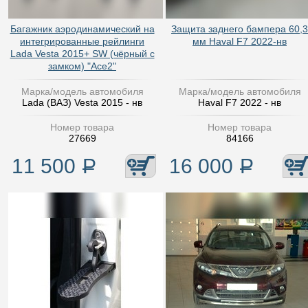
Багажник аэродинамический на
Защита заднего бампера 60,3
интегрированные рейлинги
мм Haval F7 2022-нв
Lada Vesta 2015+ SW (чёрный с
замком) "Ace2"
Марка/модель автомобиля
Марка/модель автомобиля
Lada (ВАЗ) Vesta 2015 - нв
Haval F7 2022 - нв
Номер товара
Номер товара
27669
84166
11 500
Р
16 000
Р