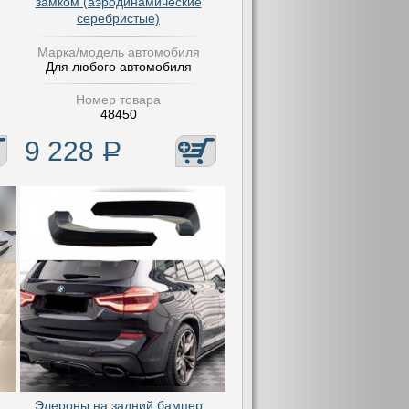
замком (аэродинамические
серебристые)
Марка/модель автомобиля
Для любого автомобиля
Номер товара
48450
9 228
Р
Элероны на задний бампер