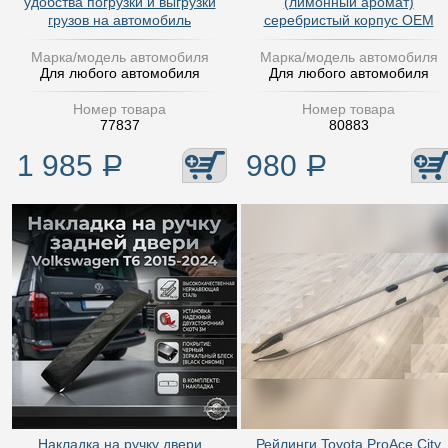
удобства погрузки и выгрузки
(лимонный аромат)
грузов на автомобиль
серебристый корпус OEM
Марка/модель автомобиля
Марка/модель автомобиля
Для любого автомобиля
Для любого автомобиля
Номер товара
Номер товара
77837
80883
1 985
Р
980
Р
Накладка на ручку двери
Рейлинги Toyota ProAce City