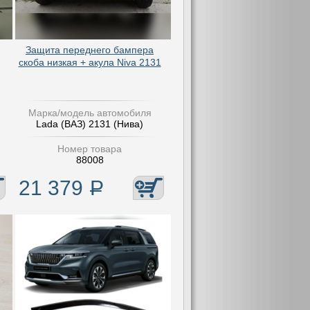
Защита переднего бампера
скоба низкая + акула Niva 2131
Марка/модель автомобиля
Lada (ВАЗ) 2131 (Нива)
Номер товара
88008
21 379
Р