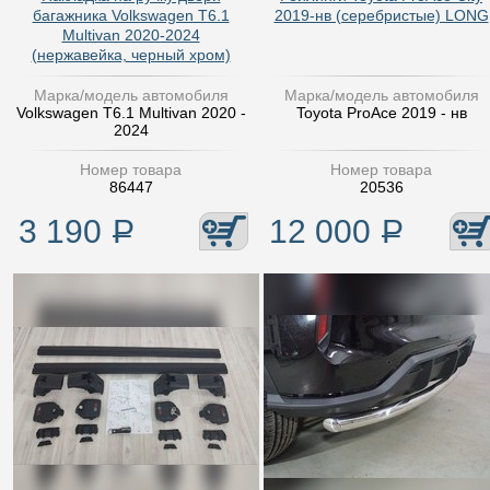
багажника Volkswagen T6.1
2019-нв (серебристые) LONG
Multivan 2020-2024
(нержавейка, черный хром)
Марка/модель автомобиля
Марка/модель автомобиля
Volkswagen T6.1 Multivan 2020 -
Toyota ProAce 2019 - нв
2024
Номер товара
Номер товара
86447
20536
3 190
Р
12 000
Р