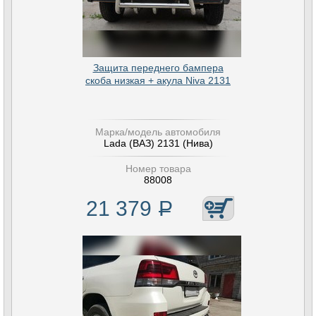
Защита переднего бампера
скоба низкая + акула Niva 2131
Марка/модель автомобиля
Lada (ВАЗ) 2131 (Нива)
Номер товара
88008
21 379
Р