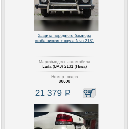
Защита переднего бампера
скоба низкая + акула Niva 2131
Марка/модель автомобиля
Lada (ВАЗ) 2131 (Нива)
Номер товара
88008
21 379
Р