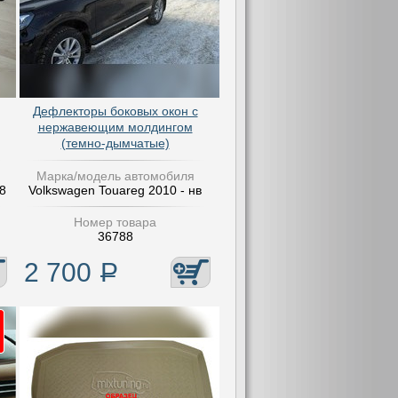
Дефлекторы боковых окон с
нержавеющим молдингом
(темно-дымчатые)
Марка/модель автомобиля
8
Volkswagen Touareg 2010 - нв
Номер товара
36788
2 700
Р