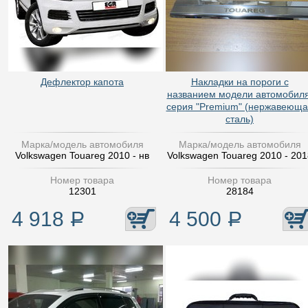
Дефлектор капота
Накладки на пороги с
названием модели автомобиля
серия "Premium" (нержавеюща
сталь)
Марка/модель автомобиля
Марка/модель автомобиля
Volkswagen Touareg 2010 - нв
Volkswagen Touareg 2010 - 201
Номер товара
Номер товара
12301
28184
4 918
Р
4 500
Р