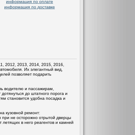
информация по оплате
информация по доставке
, 2012, 2013, 2014, 2015, 2016,
автомобиля. Их элегантный вид,
делей позволяет подарить
ь водителю и пассажирам,
 дотянуться до штатного порога и
тям становится удобна посадка и
на кузовной ремонт:
я при не осторожно отрытой дверцы
 летящих в него реагентов и камней