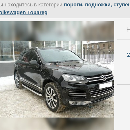
ы находитесь в категории
пороги, подножки, ступе
olkswagen Touareg
Н
V