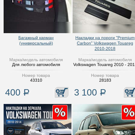
Багажный карман
Накладки на пороги "Premium
(универсальный)
Carbon" Volkswagen Touareg
2010-2018
Марка/модель автомобиля
Марка/модель автомобиля
Для любого автомобиля
Volkswagen Touareg 2010 - 201
Номер товара
Номер товара
43310
28183
400
Р
3 100
Р