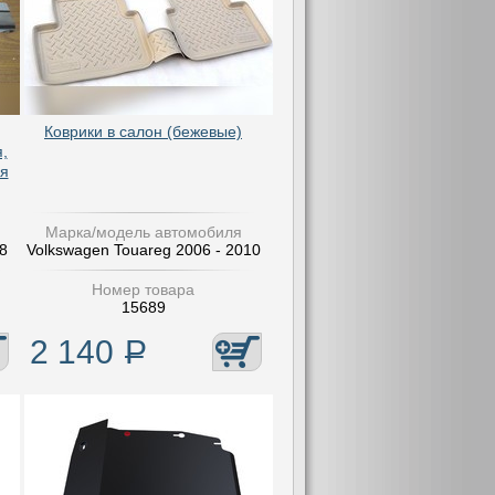
Коврики в салон (бежевые)
,
я
Марка/модель автомобиля
8
Volkswagen Touareg 2006 - 2010
Номер товара
15689
2 140
Р