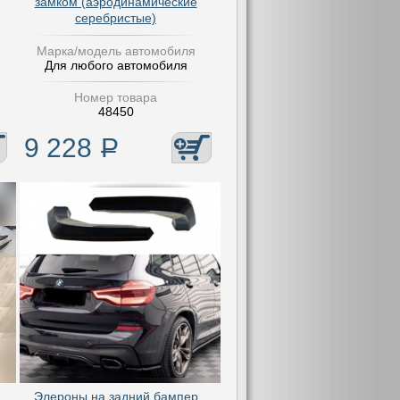
замком (аэродинамические
серебристые)
Марка/модель автомобиля
Для любого автомобиля
Номер товара
48450
9 228
Р
Элероны на задний бампер