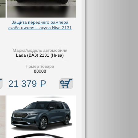
Защита переднего бампера
скоба низкая + акула Niva 2131
Марка/модель автомобиля
Lada (ВАЗ) 2131 (Нива)
Номер товара
88008
21 379
Р