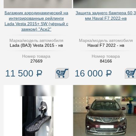
Багажник аэродинамический на
Защита заднего бампера 60,3
интегрированные рейлинги
мм Haval F7 2022-нв
Lada Vesta 2015+ SW (чёрный с
замком) "Ace2"
Марка/модель автомобиля
Марка/модель автомобиля
Lada (ВАЗ) Vesta 2015 - нв
Haval F7 2022 - нв
Номер товара
Номер товара
27669
84166
11 500
Р
16 000
Р