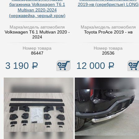
багажника Volkswagen T6.1
2019-нв (серебристые) LONG
Multivan 2020-2024
(нержавейка, черный хром)
Марка/модель автомобиля
Марка/модель автомобиля
Volkswagen T6.1 Multivan 2020 -
Toyota ProAce 2019 - нв
2024
Номер товара
Номер товара
86447
20536
3 190
Р
12 000
Р