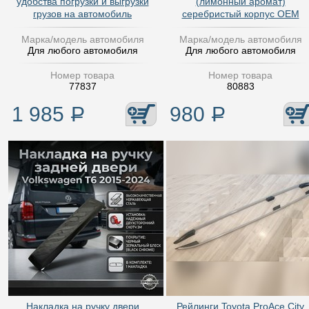
удобства погрузки и выгрузки
(лимонный аромат)
грузов на автомобиль
серебристый корпус OEM
Марка/модель автомобиля
Марка/модель автомобиля
Для любого автомобиля
Для любого автомобиля
Номер товара
Номер товара
77837
80883
1 985
Р
980
Р
Накладка на ручку двери
Рейлинги Toyota ProAce City