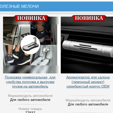
ОЛЕЗНЫЕ МЕЛОЧИ
Подножка универсальная, для
Ароматизатор для салона
удобства погрузки и выгрузки
(лимонный аромат)
грузов на автомобиль
серебристый корпус OEM
Марка/модель автомобиля
Для любого автомобиля
Марка/модель автомобиля
Для любого автомобиля
Номер товара
77837