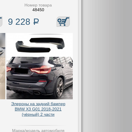
Номер товара
48450
9 228
Р
Элероны на задний бампер
BMW X3 G01 2018-2021
(чёрный) 2 части
Марка/модель автомобиля