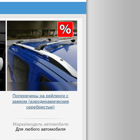
Поперечины на рейлинги с
замком (аэродинамические
серебристые)
Марка/модель автомобиля
Для любого автомобиля