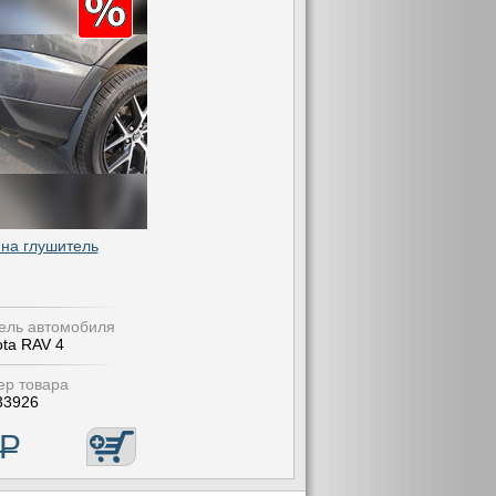
 на глушитель
ель автомобиля
ota RAV 4
р товара
33926
Р