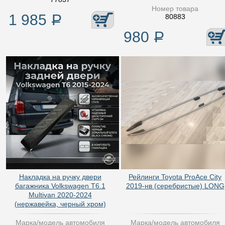
Номер товара
1 985
Р
80883
980
Р
Накладка на ручку двери
Рейлинги Toyota ProAce City
багажника Volkswagen T6.1
2019-нв (серебристые) LONG
Multivan 2020-2024
(нержавейка, черный хром)
Марка/модель автомобиля
Марка/модель автомобиля