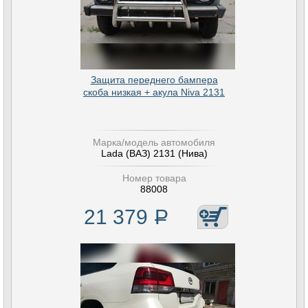
Защита переднего бампера
скоба низкая + акула Niva 2131
Марка/модель автомобиля
Lada (ВАЗ) 2131 (Нива)
Номер товара
88008
21 379
Р