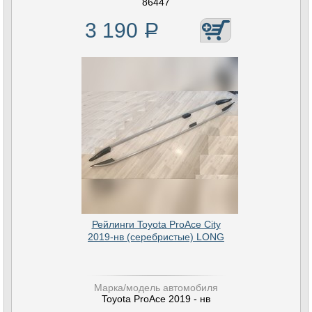
86447
3 190
Р
Рейлинги Toyota ProAce City
2019-нв (серебристые) LONG
Марка/модель автомобиля
Toyota ProAce 2019 - нв