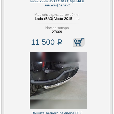
Lada Vesta 2015+ SW (чёрный с
замком) "Ace2"
Марка/модель автомобиля
Lada (ВАЗ) Vesta 2015 - нв
Номер товара
27669
11 500
Р
Защита заднего бампера 60,3