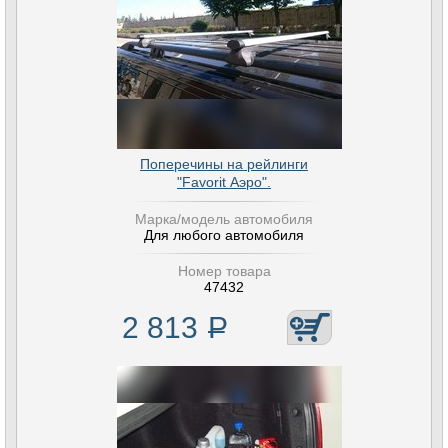
Поперечины на рейлинги
"Favorit Аэро".
Марка/модель автомобиля
Для любого автомобиля
Номер товара
47432
2 813
Р